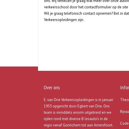
ons. Wij vertellen je graag wat meer over onze auto
verkeersschool door het contactformulier op de site
Wil je graag telefonisch contact opnemen? Bel in dat
Verkeersopleidingen zijn.
Over ons
Info
E. van Drie Verkeersopleidingen is in januari
Theo
1953 opgericht door Egbert van Drie. Ons
Rijva
team is inmiddels enorm uitgebreid en we
rijden rond met diverse B lesauto's in de
Code 
regio vanaf Gorinchem tot aan Amersfoort.