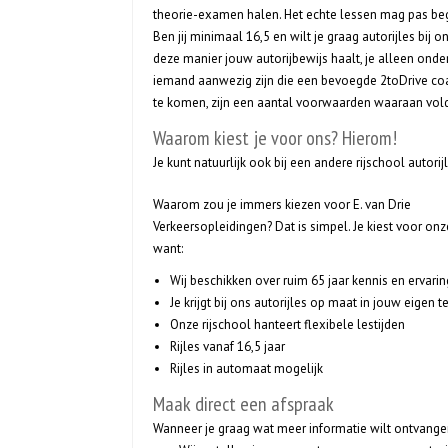
theorie-examen halen. Het echte lessen mag pas begi
Ben jij minimaal 16,5 en wilt je graag autorijles bij
deze manier jouw autorijbewijs haalt, je alleen ond
iemand aanwezig zijn die een bevoegde 2toDrive co
te komen, zijn een aantal voorwaarden waaraan vold
Waarom kiest je voor ons? Hierom!
Je kunt natuurlijk ook bij een andere rijschool autori
Waarom zou je immers kiezen voor E. van Drie
Verkeersopleidingen? Dat is simpel. Je kiest voor onze
want:
Wij beschikken over ruim 65 jaar kennis en ervarin
Je krijgt bij ons autorijles op maat in jouw eigen 
Onze rijschool hanteert flexibele lestijden
Rijles vanaf 16,5 jaar
Rijles in automaat mogelijk
Maak direct een afspraak
Wanneer je graag wat meer informatie wilt ontvangen