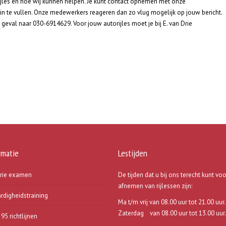
rijles en hoe wij kunnen helpen. Je kunt contact opnemen met onze
 in te vullen. Onze medewerkers reageren dan zo vlug mogelijk op jouw bericht.
 geval naar 030-6914629. Voor jouw autorijles moet je bij E. van Drie
rmatie
Lestijden
rie examen
De tijden dat u bij ons terecht kunt voo
afnemen van rijlessen zijn:
ardigheidstraining
Ma t/m vrij van 08.00 uur tot 21.00 uur.
Zaterdag van 08.00 uur tot 13.00 uur.
95 richtlijnen