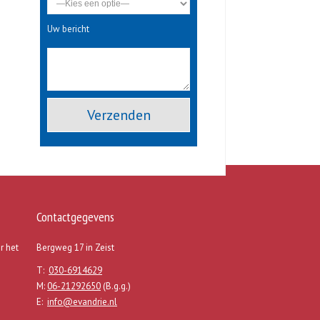
Uw bericht
Gelieve dit veld leeg te laten.
Contactgegevens
r het
Bergweg 17 in Zeist
T:
030-6914629
M:
06-21292650
(B.g.g.)
E:
info@evandrie.nl