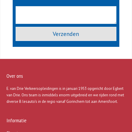
Gelieve dit veld leeg te laten.
Over ons
E. van Drie Verkeersopleidingen is in januari 1953 opgericht door Egbert
van Drie. Ons team is inmiddels enorm uitgebreid en we rijden rond met
diverse B lesauto's in de regio vanaf Gorinchem tot aan Amersfoort.
Informatie