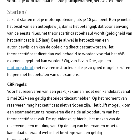
voordat je door kan naar het 2de praktijkexamen, het AVD-examen.
Starten?
Je kunt starten met je motorrijopleiding als je 18 jaar bent. Ben je niet in
het bezit van een autorijbewijs, dan is het belangrijk dat voor aanvang
van de eerste rijles, het theoriecertificaat behaald wordt (geldigheid van
het certificaat is 1,5 jaar). Ben je al wel in het bezit van een
autorijbewijs, dan kan de opleiding direct gestart worden. Het
theoriecertificaat dient dan wel behaald te worden voordat het AVB
examen ingepland kan worden! Wij, van E. van Drie, zijn een
motorrijschool
met ervaren instructeurs die je zo goed mogelijk zullen
helpen met het behalen van de examens.
CBR regels:
Voor het reserveren van een praktijkexamen moet een kandidaat vanaf
1 mei 2024 een geldig theoriecertificaat hebben. Op het moment van
reserveren mag het certificaat niet verlopen zijn. Het blijft mogelijk om
een examendatum te reserveren die na de afloopdatum van het
theoriecertificaat valt. De opleider krijgt hier bij het maken van de
reservering een melding van. Op de dag van het examen moet de
kandidaat uiteraard wel in het bezit zijn van een geldig
theoriecertificaat.