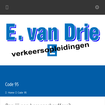
Code 95
Home
Code 95