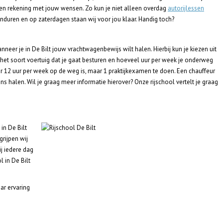
uden rekening met jouw wensen. Zo kun je niet alleen overdag
autorijlessen
onduren en op zaterdagen staan wij voor jou klaar. Handig toch?
nneer je in De Bilt jouw vrachtwagenbewijs wilt halen. Hierbij kun je kiezen uit
an het soort voertuig dat je gaat besturen en hoeveel uur per week je onderweg
ar 12 uur per week op de weg is, maar 1 praktijkexamen te doen. Een chauffeur
 halen. Wil je graag meer informatie hierover? Onze rijschool vertelt je graag
in De Bilt
rijpen wij
j iedere dag
l in De Bilt
aar ervaring