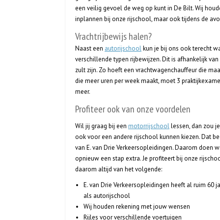
een veilig gevoel de weg op kunt in De Bilt. Wij ho
inplannen bij onze rijschool, maar ook tijdens de av
Vrachtrijbewijs halen?
Naast een
autorijschool
kun je bij ons ook terecht wa
verschillende typen rijbewijzen. Dit is afhankelijk v
zult zijn. Zo hoeft een vrachtwagenchauffeur die ma
die meer uren per week maakt, moet 3 praktijkexamens
meer.
Profiteer ook van onze voordelen
Wil jij graag bij een
motorrijschool
lessen, dan zou je 
ook voor een andere rijschool kunnen kiezen. Dat beg
van E. van Drie Verkeersopleidingen. Daarom doen wi
opnieuw een stap extra. Je profiteert bij onze rijschoo
daarom altijd van het volgende:
E. van Drie Verkeersopleidingen heeft al ruim 60 j
als autorijschool
Wij houden rekening met jouw wensen
Rijles voor verschillende voertuigen