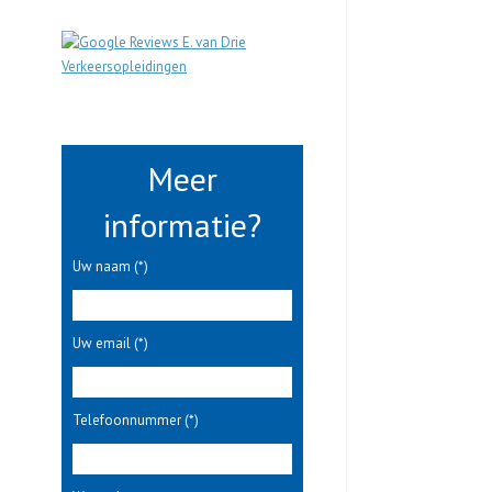
Meer
informatie?
Uw naam (*)
Uw email (*)
Telefoonnummer (*)